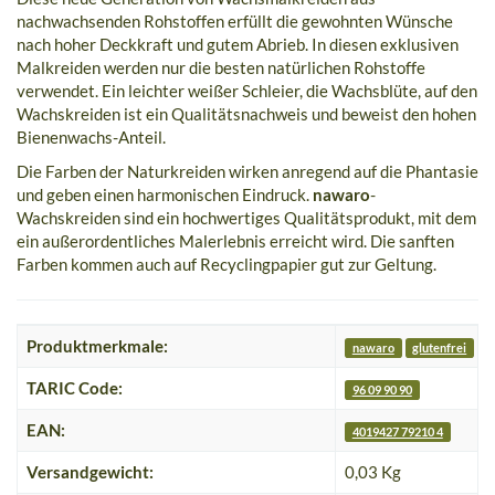
nachwachsenden Rohstoffen erfüllt die gewohnten Wünsche
nach hoher Deckkraft und gutem Abrieb. In diesen exklusiven
Malkreiden werden nur die besten natürlichen Rohstoffe
verwendet. Ein leichter weißer Schleier, die Wachsblüte, auf den
Wachskreiden ist ein Qualitätsnachweis und beweist den hohen
Bienenwachs-Anteil.
Die Farben der Naturkreiden wirken anregend auf die Phantasie
und geben einen harmonischen Eindruck.
nawaro
-
Wachskreiden sind ein hochwertiges Qualitätsprodukt, mit dem
ein außerordentliches Malerlebnis erreicht wird. Die sanften
Farben kommen auch auf Recyclingpapier gut zur Geltung.
Produktmerkmale:
nawaro
glutenfrei
F
TARIC Code:
96 09 90 90
EAN:
4019427 79210 4
Versandgewicht:
0,03 Kg