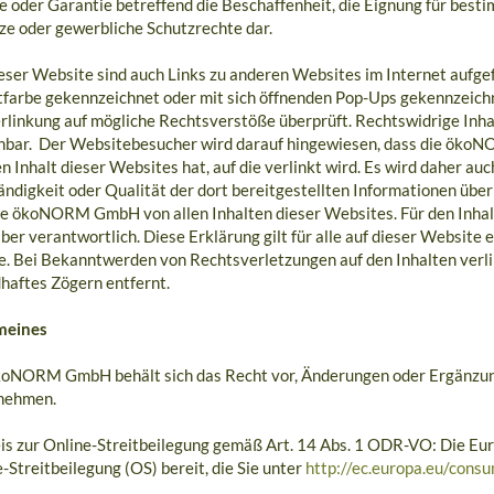
e oder Garantie betreffend die Beschaffenheit, die Eignung für bes
ze oder gewerbliche Schutzrechte dar.
eser Website sind auch Links zu anderen Websites im Internet aufgef
tfarbe gekennzeichnet oder mit sich öffnenden Pop-Ups gekennzeich
rlinkung auf mögliche Rechtsverstöße überprüft. Rechtswidrige Inha
nbar. Der Websitebesucher wird darauf hingewiesen, dass die ökoN
n Inhalt dieser Websites hat, auf die verlinkt wird. Es wird daher auc
ändigkeit oder Qualität der dort bereitgestellten Informationen üb
ie ökoNORM GmbH von allen Inhalten dieser Websites. Für den Inhalt 
ber verantwortlich. Diese Erklärung gilt für alle auf dieser Website
te. Bei Bekanntwerden von Rechtsverletzungen auf den Inhalten verl
haftes Zögern entfernt.
meines
koNORM GmbH behält sich das Recht vor, Änderungen oder Ergänzung
nehmen.
s zur Online-Streitbeilegung gemäß Art. 14 Abs. 1 ODR-VO: Die Eur
-Streitbeilegung (OS) bereit, die Sie unter
http://ec.europa.eu/cons