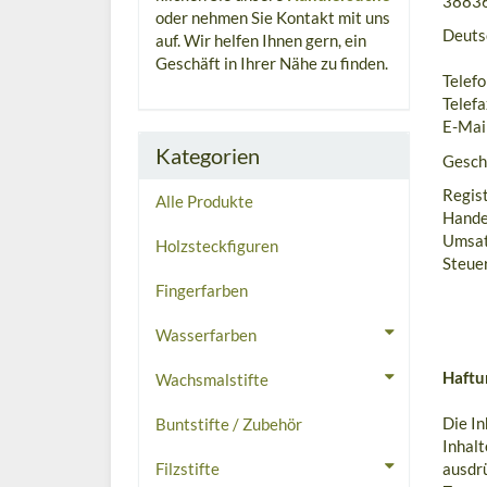
38836
oder nehmen Sie Kontakt mit uns
Deuts
auf. Wir helfen Ihnen gern, ein
Geschäft in Ihrer Nähe zu finden.
Telef
Telef
E-Mai
Kategorien
Gesch
Regist
Alle Produkte
Hande
Umsat
Holzsteckfiguren
Steue
Fingerfarben
Wasserfarben
Haftu
Wachsmalstifte
Die In
Buntstifte / Zubehör
Inhal
Filzstifte
ausdrü