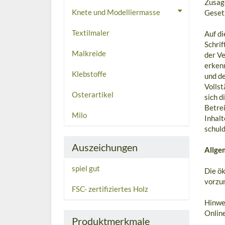
Zusag
Knete und Modelliermasse
Geset
Textilmaler
Auf di
Schrif
Malkreide
der Ve
erken
Klebstoffe
und de
Vollst
Osterartikel
sich d
Betrei
Milo
Inhal
schuld
Auszeichungen
Allge
spiel gut
Die ö
vorzu
FSC- zertifiziertes Holz
Hinwei
Online
Produktmerkmale