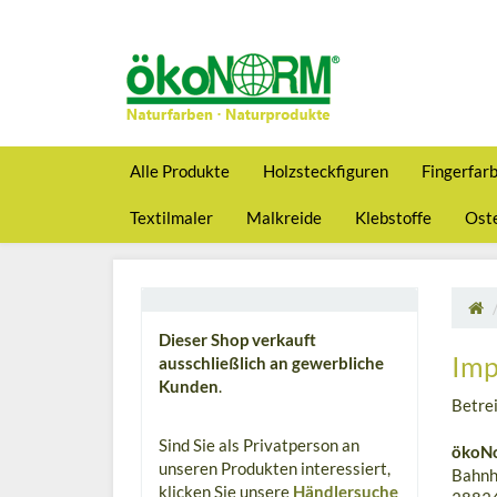
Alle Produkte
Holzsteckfiguren
Fingerfar
Textilmaler
Malkreide
Klebstoffe
Oste
Dieser Shop verkauft
Imp
ausschließlich an gewerbliche
Kunden
.
Betrei
Sind Sie als Privatperson an
ökoN
unseren Produkten interessiert,
Bahnh
klicken Sie unsere
Händlersuche