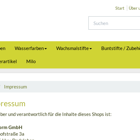
Start
Über 
ben
Wasserfarben
Wachsmalstifte
Buntstifte / Zubeh
rartikel
Milo
Impressum
ressum
ber und verantwortlich für die Inhalte dieses Shops ist:
orm GmbH
ofstraße 3a