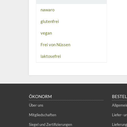
nawaro
glutenfrei
vegan
Frei von Nüssen
laktosefrei
ÖKONORM
BESTE
Über uns
Allgemei
Mitgliedschaften
Liefer- 
Siegel und Zertifizierungen
Lieferun