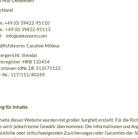
 Huy-Dedeleben
chland
on: +49 (0) 39422-95110
ax: +49 (0) 39422-95113
l: info@oekonorm.com
äftsführerin: Caroline Möbius
ergericht: Stendal
lsregister: HRB 110454
zsteuer-IdNr. DE 113575122
r-Nr.: 117/111/40249
ng für Inhalte
halte dieser Website wurden mit großer Sorgfalt erstellt. Für die Rich
te wird jedoch keine Gewähr übernommen. Die Informationen und Ang
ckliche oder stillschweigenden Zusicherungen oder Garantien dar. Si