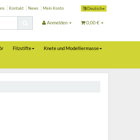
uns
Kontakt
News
Mein Konto
Deutsch
Anmelden
0,00 €
ör
Filzstifte
Knete und Modelliermasse