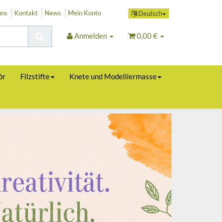
uns
Kontakt
News
Mein Konto
Deutsch
Anmelden
0,00 €
ör
Filzstifte
Knete und Modelliermasse