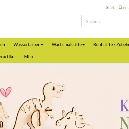
Start
Über 
ben
Wasserfarben
Wachsmalstifte
Buntstifte / Zubeh
rartikel
Milo