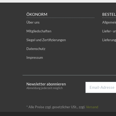
ÖKONORM
BESTE
Über uns
Allgemei
Mitgliedschaften
Liefer- 
Siegel und Zertifizierungen
Lieferun
Datenschutz
Impressum
Newsletter abonnieren
Email-
Abmeldung jederzeit möglich
Adresse
*
Alle Preise zzgl. gesetzlicher USt., zzgl.
Versand