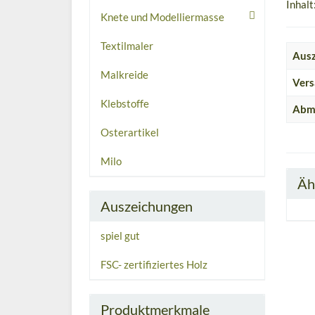
Inhalt
Knete und Modelliermasse
Textilmaler
Ausz
Malkreide
Vers
Klebstoffe
Abme
Osterartikel
Milo
Äh
Auszeichungen
spiel gut
FSC- zertifiziertes Holz
Produktmerkmale