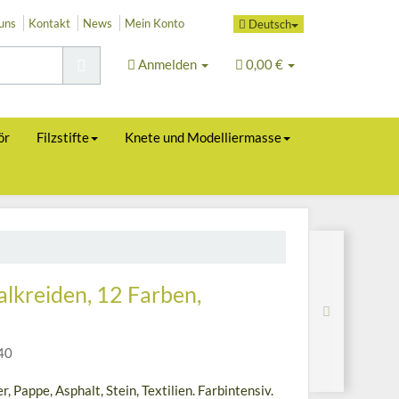
uns
Kontakt
News
Mein Konto
Deutsch
Anmelden
0,00 €
ör
Filzstifte
Knete und Modelliermasse
lkreiden, 12 Farben,
40
r, Pappe, Asphalt, Stein, Textilien. Farbintensiv.