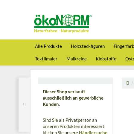
Alle Produkte
Holzsteckfiguren
Fingerfar
Textilmaler
Malkreide
Klebstoffe
Oste
Dieser Shop verkauft
ausschließlich an gewerbliche
Kunden
.
Sind Sie als Privatperson an
unseren Produkten interessiert,
klicken Sie unsere
Händlersuche