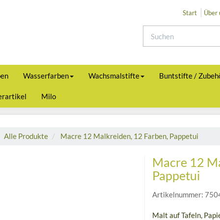
Start
Über 
ben
Wasserfarben
Wachsmalstifte
Buntstifte / Zubeh
rartikel
Milo
Alle Produkte
Macre 12 Malkreiden, 12 Farben, Pappetui
Macre 12 Ma
Pappetui
Artikelnummer:
750
Malt auf Tafeln, Papie