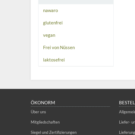
nawaro
glutenfrei
vegan
Frei von Nüssen
laktosefrei
ÖKONORM
BESTE
Über uns
Allgemei
Mitgliedschaften
Liefer- 
Siegel und Zertifizierungen
Lieferun