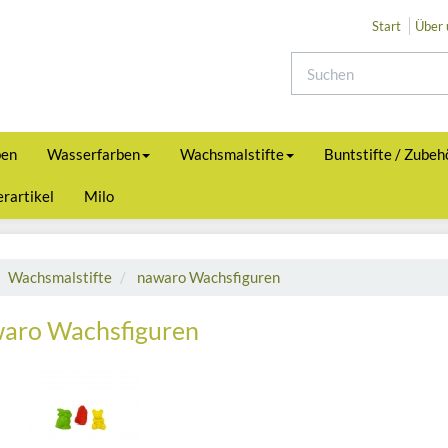
Start
Über 
ben
Wasserfarben
Wachsmalstifte
Buntstifte / Zubeh
rartikel
Milo
Wachsmalstifte
nawaro Wachsfiguren
aro Wachsfiguren