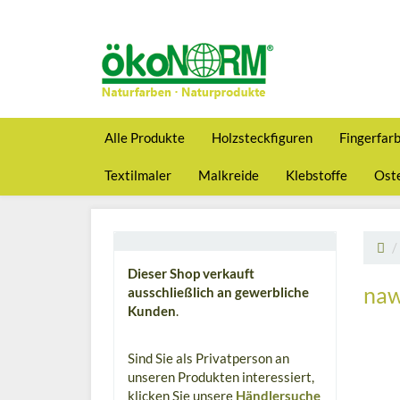
Alle Produkte
Holzsteckfiguren
Fingerfar
Textilmaler
Malkreide
Klebstoffe
Oste
Dieser Shop verkauft
naw
ausschließlich an gewerbliche
Kunden
.
Sind Sie als Privatperson an
unseren Produkten interessiert,
klicken Sie unsere
Händlersuche