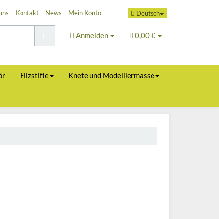
uns
Kontakt
News
Mein Konto
Deutsch
Anmelden
0,00 €
ör
Filzstifte
Knete und Modelliermasse