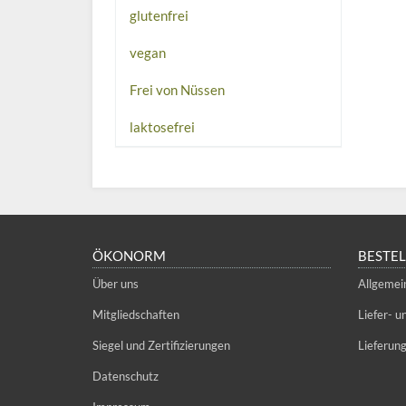
glutenfrei
vegan
Frei von Nüssen
laktosefrei
ÖKONORM
BESTE
Über uns
Allgemei
Mitgliedschaften
Liefer- 
Siegel und Zertifizierungen
Lieferun
Datenschutz