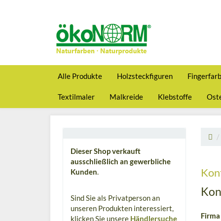
Alle Produkte
Holzsteckfiguren
Fingerfar
Textilmaler
Malkreide
Klebstoffe
Oste
Dieser Shop verkauft
ausschließlich an gewerbliche
Kon
Kunden
.
Kon
Sind Sie als Privatperson an
unseren Produkten interessiert,
Firma
klicken Sie unsere
Händlersuche