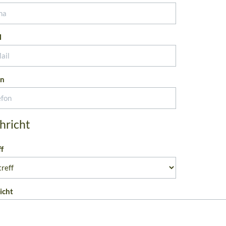
l
on
hricht
ff
icht