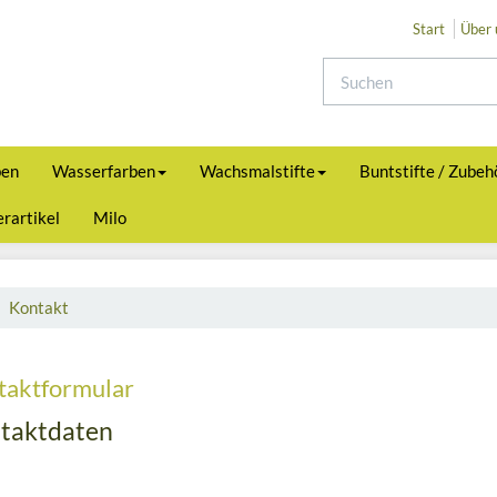
Start
Über 
ben
Wasserfarben
Wachsmalstifte
Buntstifte / Zubeh
rartikel
Milo
Kontakt
taktformular
taktdaten