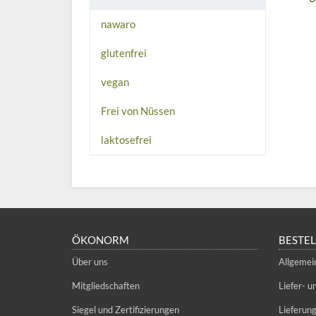
nawaro
glutenfrei
vegan
Frei von Nüssen
laktosefrei
ÖKONORM
BESTE
Über uns
Allgemei
Mitgliedschaften
Liefer- 
Siegel und Zertifizierungen
Lieferun