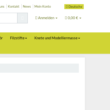
uns
Kontakt
News
Mein Konto
Deutsch
Anmelden
0,00 €
ör
Filzstifte
Knete und Modelliermasse