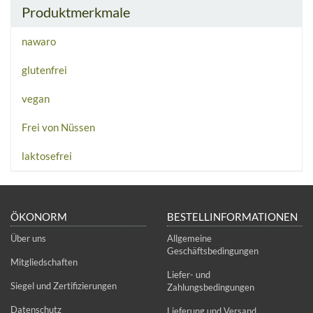
Produktmerkmale
nawaro
glutenfrei
vegan
Frei von Nüssen
laktosefrei
ÖKONORM
BESTELLINFORMATIONEN
Über uns
Allgemeine
Geschäftsbedingungen
Mitgliedschaften
Liefer- und
Siegel und Zertifizierungen
Zahlungsbedingungen
Datenschutz
Lieferung und Versand