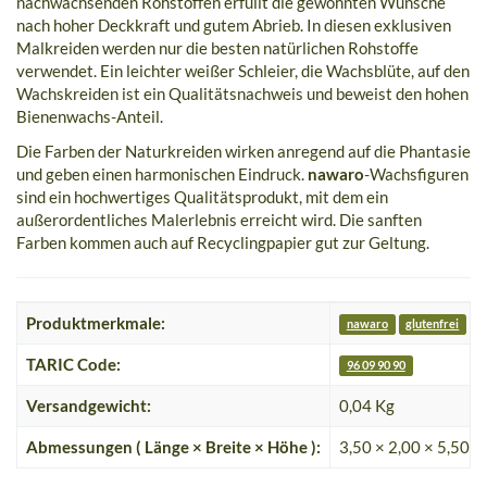
nachwachsenden Rohstoffen erfüllt die gewohnten Wünsche
nach hoher Deckkraft und gutem Abrieb. In diesen exklusiven
Malkreiden werden nur die besten natürlichen Rohstoffe
verwendet. Ein leichter weißer Schleier, die Wachsblüte, auf den
Wachskreiden ist ein Qualitätsnachweis und beweist den hohen
Bienenwachs-Anteil.
Die Farben der Naturkreiden wirken anregend auf die Phantasie
und geben einen harmonischen Eindruck.
nawaro
-Wachsfiguren
sind ein hochwertiges Qualitätsprodukt, mit dem ein
außerordentliches Malerlebnis erreicht wird. Die sanften
Farben kommen auch auf Recyclingpapier gut zur Geltung.
Produktmerkmale:
nawaro
glutenfrei
F
TARIC Code:
96 09 90 90
Versandgewicht:
0,04 Kg
Abmessungen ( Länge × Breite × Höhe ):
3,50 × 2,00 × 5,50 c