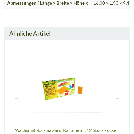
Abmessungen ( Länge × Breite × Höhe ):
16,00 × 1,90 × 9,40
Ähnliche Artikel
au
Wachsmalblock nawaro, Kartonetui, 12 Stück - ocker
W