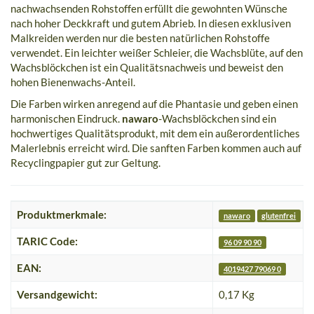
nachwachsenden Rohstoffen erfüllt die gewohnten Wünsche
nach hoher Deckkraft und gutem Abrieb. In diesen exklusiven
Malkreiden werden nur die besten natürlichen Rohstoffe
verwendet. Ein leichter weißer Schleier, die Wachsblüte, auf den
Wachsblöckchen ist ein Qualitätsnachweis und beweist den
hohen Bienenwachs-Anteil.
Die Farben wirken anregend auf die Phantasie und geben einen
harmonischen Eindruck.
nawaro
-Wachsblöckchen sind ein
hochwertiges Qualitätsprodukt, mit dem ein außerordentliches
Malerlebnis erreicht wird. Die sanften Farben kommen auch auf
Recyclingpapier gut zur Geltung.
Produktmerkmale:
nawaro
glutenfrei
F
TARIC Code:
96 09 90 90
EAN:
4019427 79069 0
Versandgewicht:
0,17 Kg