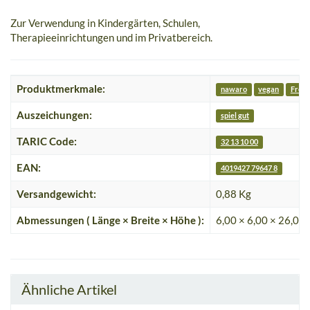
Zur Verwendung in Kindergärten, Schulen,
Therapieeinrichtungen und im Privatbereich.
Produktmerkmale:
nawaro
vegan
Frei 
Auszeichungen:
spiel gut
TARIC Code:
32 13 10 00
EAN:
4019427 79647 8
Versandgewicht:
0,88 Kg
Abmessungen ( Länge × Breite × Höhe ):
6,00 × 6,00 × 26,00
Ähnliche Artikel