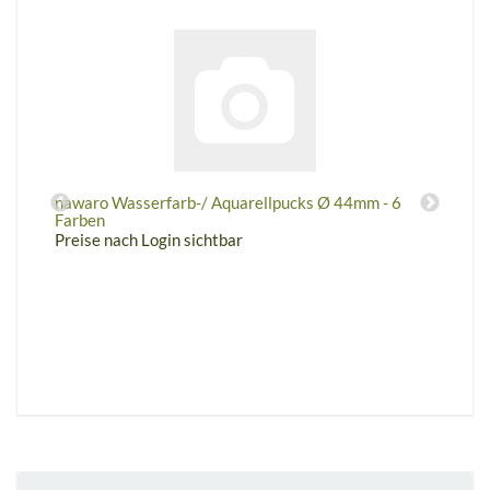
nawaro Wasserfarb-/ Aquarellpucks Ø 44mm - 6
Farben
Preise nach Login sichtbar
F
P