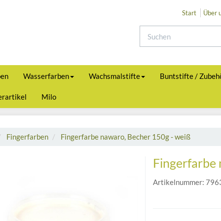
Start
Über 
ben
Wasserfarben
Wachsmalstifte
Buntstifte / Zubeh
rartikel
Milo
Fingerfarben
Fingerfarbe nawaro, Becher 150g - weiß
Fingerfarbe
Artikelnummer:
796