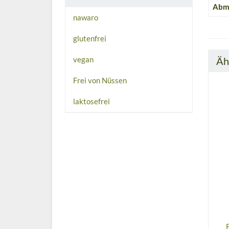
Abme
nawaro
glutenfrei
Äh
vegan
Frei von Nüssen
laktosefrei