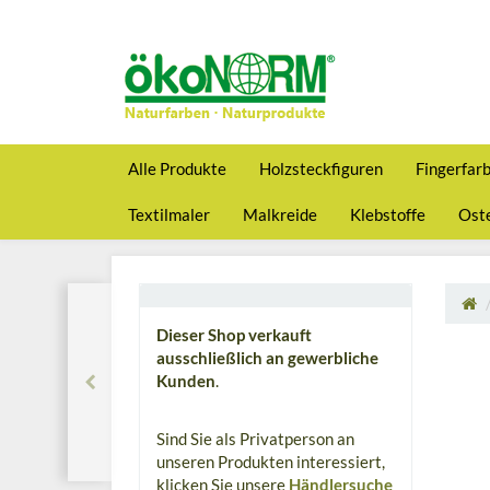
Alle Produkte
Holzsteckfiguren
Fingerfar
Textilmaler
Malkreide
Klebstoffe
Oste
Dieser Shop verkauft
ausschließlich an gewerbliche
Kunden
.
Sind Sie als Privatperson an
unseren Produkten interessiert,
klicken Sie unsere
Händlersuche