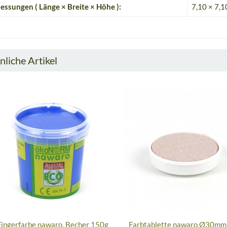
ssungen ( Länge × Breite × Höhe ):
7,10 × 7,1
nliche Artikel
Fingerfarbe nawaro, Becher 150g
Farbtablette nawaro Ø30mm 