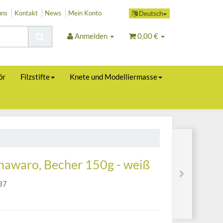
uns
Kontakt
News
Mein Konto
Deutsch
Anmelden
0,00 €
ör
Filzstifte
Knete und Modelliermasse
 nawaro, Becher 150g - weiß
37