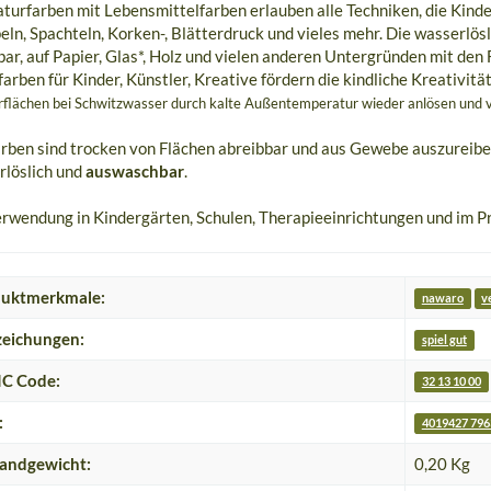
turfarben mit Lebensmittelfarben erlauben alle Techniken, die Kinde
ln, Spachteln, Korken-, Blätterdruck und vieles mehr. Die wasserlö
ar, auf Papier, Glas*, Holz und vielen anderen Untergründen mit den
arben für Kinder, Künstler, Kreative fördern die kindliche Kreativitä
rflächen bei Schwitzwasser durch kalte Außentemperatur wieder anlösen und v
rben sind trocken von Flächen abreibbar und aus Gewebe auszureibe
rlöslich und
auswaschbar
.
rwendung in Kindergärten, Schulen, Therapieeinrichtungen und im Pr
uktmerkmale:
nawaro
v
eichungen:
spiel gut
C Code:
32 13 10 00
:
4019427 796
andgewicht:
0,20 Kg