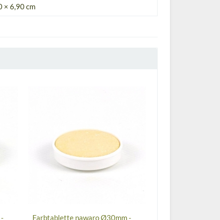
0 × 6,90 cm
-
Farbtablette nawaro Ø30mm -