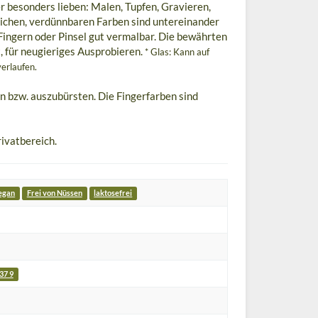
r besonders lieben: Malen, Tupfen, Gravieren,
slichen, verdünnbaren Farben sind untereinander
 Fingern oder Pinsel gut vermalbar. Die bewährten
t, für neugieriges Ausprobieren.
* Glas: Kann auf
erlaufen.
n bzw. auszubürsten. Die Fingerfarben sind
ivatbereich.
egan
Frei von Nüssen
laktosefrei
37 9