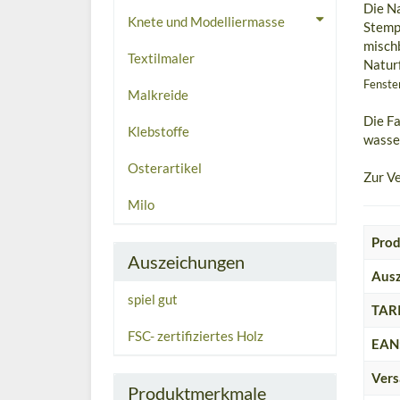
Die Na
Knete und Modelliermasse
Stempe
mischb
Textilmaler
Naturf
Fenste
Malkreide
Die Fa
Klebstoffe
wasse
Osterartikel
Zur Ve
Milo
Prod
Auszeichungen
Ausz
spiel gut
TARI
FSC- zertifiziertes Holz
EAN
Vers
Produktmerkmale