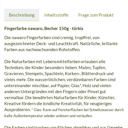
Beschreibung
Inhaltsstoffe
Frage zum Produkt
Fingerfarbe nawaro, Becher 150g - türkis
Die nawaro Fingerfarben sind cremig, tropffrei, von
ausgezeichneter Deck- und Leuchtkraft. Natürliche, brillante
Farben aus nachwachsenden Rohstoffen.
Die Naturfarben mit Lebensmittelfarben erlauben alle
Techniken, die Kinder besonders lieben: Malen, Tupfen,
Gravieren, Stempeln, Spachteln, Korken-, Blätterdruck und
vieles mehr. Die wasserlöslichen, verdünnbaren Farben sind
untereinander mischbar, auf Papier, Glas*, Holz und vielen
anderen Untergründen mit den Fingern oder Pinsel gut
vermalbar. Die bewährten Naturfarben für Kinder, Künstler,
Kreative fördern die kindliche Kreativität, für neugieriges
Ausprobieren.
* Glas: Kann auf Fensterflächen bei Schwitzwasser durch
kalte Außentemperatur wieder anlösen und verlaufen.
Die Farben sind trocken von Flächen abreibbar und aus Gewebe