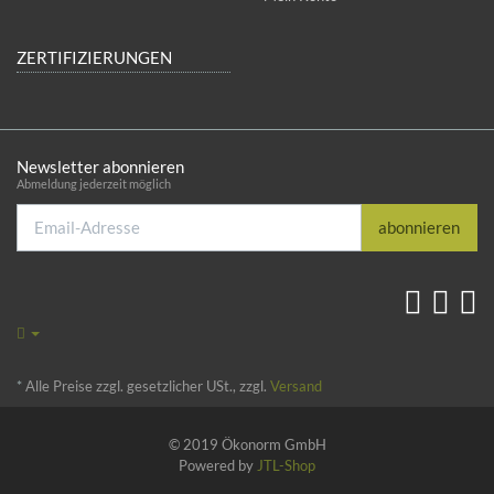
ZERTIFIZIERUNGEN
Newsletter abonnieren
Abmeldung jederzeit möglich
Email-
abonnieren
Adresse
*
Alle Preise zzgl. gesetzlicher USt., zzgl.
Versand
© 2019 Ökonorm GmbH
Powered by
JTL-Shop