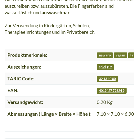
auszureiben bzw. auszubürsten. Die Fingerfarben sind
wasserlöslich und
auswaschbar
.
Zur Verwendung in Kindergärten, Schulen,
Therapieeinrichtungen und im Privatbereich.
Produktmerkmale:
nawaro
vegan
Frei 
Auszeichungen:
spiel gut
TARIC Code:
32 13 10 00
EAN:
4019427 79624 9
Versandgewicht:
0,20 Kg
Abmessungen ( Länge × Breite × Höhe ):
7,10 × 7,10 × 6,90 c