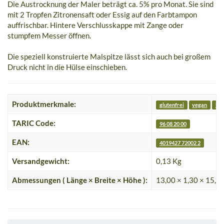
Die Austrocknung der Maler beträgt ca. 5% pro Monat. Sie sind
mit 2 Tropfen Zitronensaft oder Essig auf den Farbtampon
auffrischbar. Hintere Verschlusskappe mit Zange oder
stumpfem Messer öffnen.
Die speziell konstruierte Malspitze lässt sich auch bei großem
Druck nicht in die Hülse einschieben.
Produktmerkmale:
glutenfrei
vegan
Fre
TARIC Code:
96 08 20 00
EAN:
4019427 72002 2
Versandgewicht:
0,13 Kg
Abmessungen ( Länge × Breite × Höhe ):
13,00 × 1,30 × 15,4