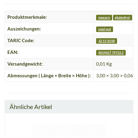
Produktmerkmale:
nawaro
glutenfrei
v
Auszeichungen:
spiel gut
TARIC Code:
32 13 10 00
EAN:
4019427 79722 2
Versandgewicht:
0,01 Kg
Abmessungen ( Länge × Breite × Höhe ):
3,00 × 3,00 × 0,06 c
Ähnliche Artikel