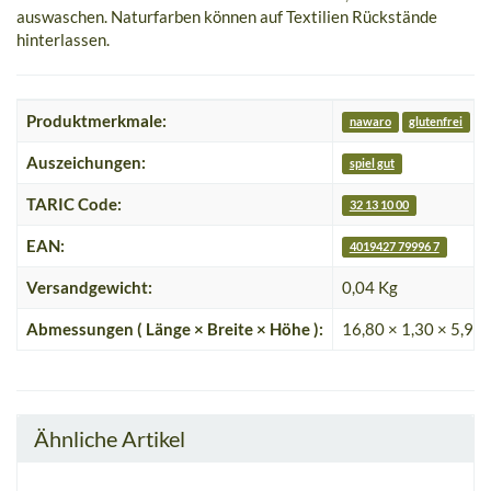
auswaschen. Naturfarben können auf Textilien Rückstände
hinterlassen.
Produktmerkmale:
nawaro
glutenfrei
F
Auszeichungen:
spiel gut
TARIC Code:
32 13 10 00
EAN:
4019427 79996 7
Versandgewicht:
0,04 Kg
Abmessungen ( Länge × Breite × Höhe ):
16,80 × 1,30 × 5,90
Ähnliche Artikel