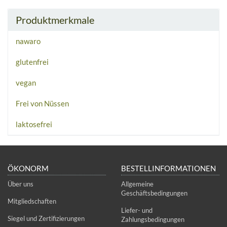
Produktmerkmale
nawaro
glutenfrei
vegan
Frei von Nüssen
laktosefrei
ÖKONORM
BESTELLINFORMATIONEN
Über uns
Allgemeine
Geschäftsbedingungen
Mitgliedschaften
Liefer- und
Siegel und Zertifizierungen
Zahlungsbedingungen