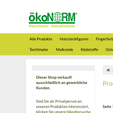
Alle Produkte
Holzsteckfiguren
Fingerfar
Textilmaler
Malkreide
Klebstoffe
Oste
Dieser Shop verkauft
Pro
ausschließlich an gewerbliche
Kunden
.
Sind Sie als Privatperson an
unseren Produkten interessiert,
Seite 
klicken Sie unsere
Händlersuche