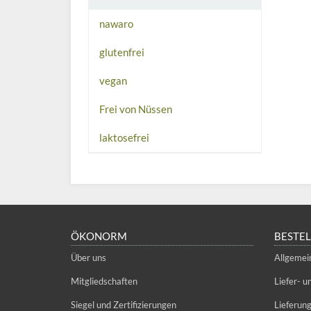
nawaro
glutenfrei
vegan
Frei von Nüssen
laktosefrei
ÖKONORM
BESTE
Über uns
Allgemei
Mitgliedschaften
Liefer- 
Siegel und Zertifizierungen
Lieferun