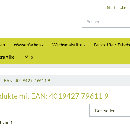
Start
Über 
ben
Wasserfarben
Wachsmalstifte
Buntstifte / Zubeh
rartikel
Milo
EAN: 4019427 79611 9
dukte mit EAN: 4019427 79611 9
1
von 1