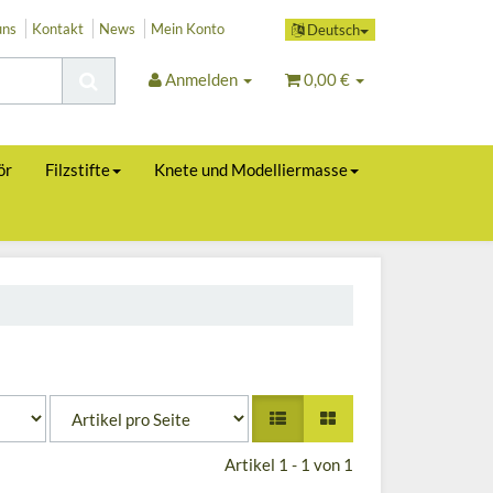
uns
Kontakt
News
Mein Konto
Deutsch
Anmelden
0,00 €
ör
Filzstifte
Knete und Modelliermasse
Artikel 1 - 1 von 1